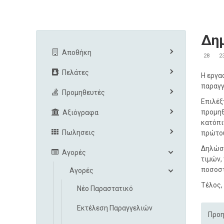
Δη
Αποθήκη
28
2
Πελάτες
Η εργα
παραγγ
Προμηθευτές
Επιλέξ
προμηθ
Αξιόγραφα
κατόπι
Πωλησεις
πρώτου
Δηλώστ
Αγορές
τιμών,
ποσοστ
Αγορές
Τέλος,
Νέο Παραστατικό
Εκτέλεση Παραγγελιών
Προη