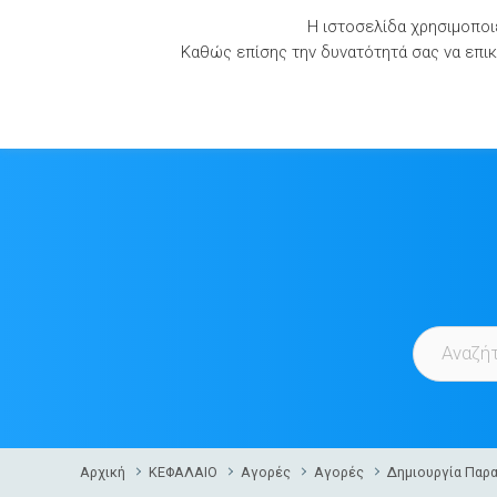
Skip
Η ιστοσελίδα χρησιμοποιε
to
Καθώς επίσης την δυνατότητά σας να επικο
content
Αρχική
ΚΕΦΑΛΑΙΟ
Αγορές
Αγορές
Δημιουργία Παρ