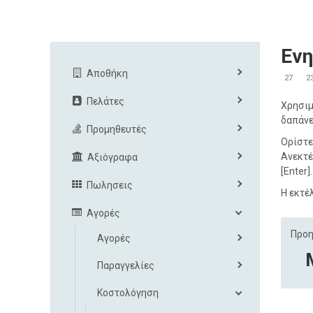
Εν
Αποθήκη
27
2
Πελάτες
Χρησιμ
δαπάνε
Προμηθευτές
Ορίστε
Ανεκτέ
Αξιόγραφα
[Enter
Πωλησεις
Η εκτέ
Αγορές
Προη
Αγορές
Παραγγελίες
Κοστολόγηση