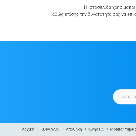
Skip
Η ιστοσελίδα χρησιμοποιε
to
Καθώς επίσης την δυνατότητά σας να επικο
content
Αρχική
ΚΕΦΑΛΑΙΟ
Αποθήκη
Κινήσεις
Monitor ταμε