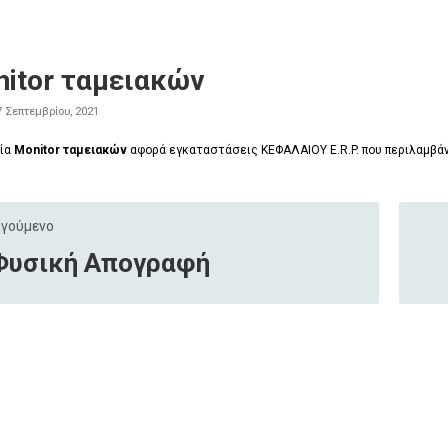
itor ταμειακών
7 Σεπτεμβρίου, 2021
σία
Monitor
ταμειακών
αφορά εγκαταστάσεις ΚΕΦΑΛΑΙΟΥ
E
.
R
.
P
. που περιλαμβ
γούμενο
Φυσική Απογραφή