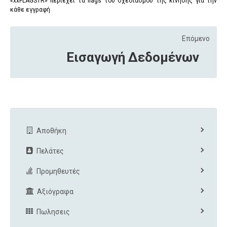
«
xxFLAGSTR
» περιέχει τα
flags
του σχεδιασμού της κίνησης για την
κάθε εγγραφή
Επόμενο
Εισαγωγή Δεδομένων
Αποθήκη
Πελάτες
Προμηθευτές
Αξιόγραφα
Πωλησεις