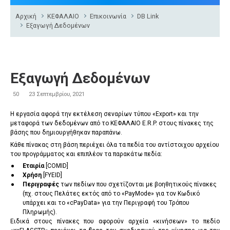
Αρχική
ΚΕΦΑΛΑΙΟ
Επικοινωνία
DB Link
Εξαγωγή Δεδομένων
Εξαγωγή Δεδομένων
50
23 Σεπτεμβρίου, 2021
Η εργασία αφορά την εκτέλεση σεναρίων τύπου «
Export
» και την
μεταφορά των δεδομένων από το ΚΕΦΑΛΑΙΟ E.R.P. στους πίνακες της
βάσης που δημιουργήθηκαν παραπάνω.
Κάθε πίνακας στη βάση περιέχει όλα τα πεδία του αντίστοιχου αρχείου
του προγράμματος και επιπλέον τα παρακάτω πεδία:
•
Εταιρία
[
COMID]
•
Χρήση
[
FYEID
]
•
Περιγραφές
των πεδίων που σχετίζονται με βοηθητικούς πίνακες
(πχ. στους Πελάτες εκτός από το «
PayMode
» για τον Κωδικό
υπάρχει και το «
c
PayData
» για την Περιγραφή του Τρόπου
Πληρωμής).
Ειδικά στους πίνακες που αφορούν αρχεία «κινήσεων» το πεδίο