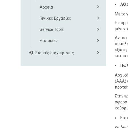
Αξι
Αρχεία
Με το 
Γενικές Εργασίες
Η συμμ
μέγιστ
Service Tools
Αν με 
Εταιρείες
συμπλή
εξωτερ
Ειδικές διαχειρίσεις
καταστ
Πωλ
Αρχικά
(ΑΑΑ) 
προτεί
Στην ε
αφορά 
καθορί
Κατ
Κωδικό