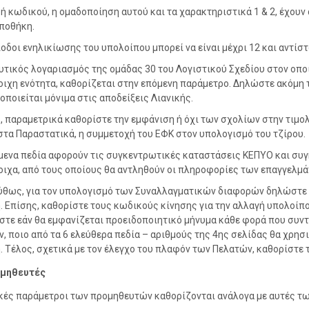
ή κωδικού, η ομαδοποίηση αυτού και τα χαρακτηριστικά 1 & 2, έχου
ποθήκη.
ίοδοι ενηλικίωσης του υπολοίπου μπορεί να είναι μέχρι 12 και αντίσ
υτικός λογαριασμός της ομάδας 30 του Λογιστικού Σχεδίου στον οπο
οιχη ενότητα, καθορίζεται στην επόμενη παράμετρο. Δηλώστε ακόμη 
οποιείται μόνιμα στις αποδείξεις Λιανικής.
, παραμετρικά καθορίστε την εμφάνιση ή όχι των σχολίων στην τιμο
στα Παραστατικά, η συμμετοχή του ΕΦΚ στον υπολογισμό του τζίρου.
μενα πεδία αφορούν τις συγκεντρωτικές καταστάσεις ΚΕΠΥΟ και συγκ
οιχα, από τους οποίους θα αντληθούν οι πληροφορίες των επαγγελμά
θως, για τον υπολογισμό των Συναλλαγματικών διαφορών δηλώστε τ
. Επίσης, καθορίστε τους κωδικούς κίνησης για την αλλαγή υπολοίπ
στε εάν θα εμφανίζεται προειδοποιητικό μήνυμα κάθε φορά που συντ
ν, ποιο από τα 6 ελεύθερα πεδία – αριθμούς της 4ης σελίδας θα χρη
. Τέλος, σχετικά με τον έλεγχο του πλαφόν των Πελατών, καθορίστε τ
μηθευτές
ικές παράμετροι των προμηθευτών καθορίζονται ανάλογα με αυτές τ