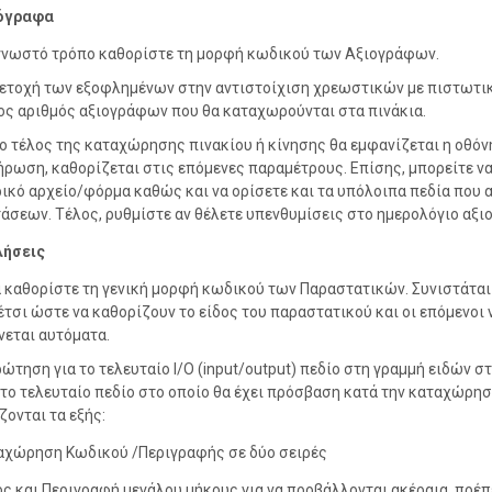
όγραφα
γνωστό τρόπο καθορίστε τη μορφή κωδικού των Αξιογράφων.
ετοχή των εξοφλημένων στην αντιστοίχιση χρεωστικών με πιστωτικέ
ος αριθμός αξιογράφων που θα καταχωρούνται στα πινάκια.
το τέλος της καταχώρησης πινακίου ή κίνησης θα εμφανίζεται η οθό
ρωση, καθορίζεται στις επόμενες παραμέτρους. Επίσης, μπορείτε να
ικό αρχείο/φόρμα καθώς και να ορίσετε και τα υπόλοιπα πεδία πο
άσεων. Τέλος, ρυθμίστε αν θέλετε υπενθυμίσεις στο ημερολόγιο αξ
ήσεις
 καθορίστε τη γενική μορφή κωδικού των Παραστατικών. Συνιστάται 
έτσι ώστε να καθορίζουν το είδος του παραστατικού και οι επόμενοι 
νεται αυτόματα.
ρώτηση για το τελευταίο Ι/Ο (input/output) πεδίο στη γραμμή ειδών στ
το τελευταίο πεδίο στο οποίο θα έχει πρόσβαση κατά την καταχώρησ
ζονται τα εξής:
αχώρηση Κωδικού /Περιγραφής σε δύο σειρές
ς και Περιγραφή μεγάλου μήκους για να προβάλλονται ακέραια, πρέπ