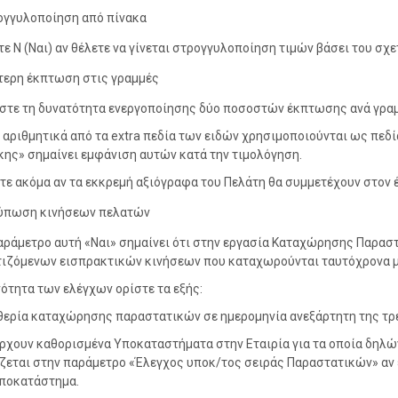
ογγυλοποίηση από πίνακα
τε Ν (Ναι) αν θέλετε να γίνεται στρογγυλοποίηση τιμών βάσει του σχε
τερη έκπτωση στις γραμμές
στε τη δυνατότητα ενεργοποίησης δύο ποσοστών έκπτωσης ανά γραμ
6 αριθμητικά από τα extra πεδία των ειδών χρησιμοποιούνται ως πεδί
ης» σημαίνει εμφάνιση αυτών κατά την τιμολόγηση.
ε ακόμα αν τα εκκρεμή αξιόγραφα του Πελάτη θα συμμετέχουν στον 
ύπωση κινήσεων πελατών
αράμετρο αυτή «Ναι» σημαίνει ότι στην εργασία Καταχώρησης Παρα
ιζόμενων εισπρακτικών κινήσεων που καταχωρούνται ταυτόχρονα μ
νότητα των ελέγχων ορίστε τα εξής:
θερία καταχώρησης παραστατικών σε ημερομηνία ανεξάρτητη της τρέ
ρχουν καθορισμένα Υποκαταστήματα στην Εταιρία για τα οποία δηλώ
ζεται στην παράμετρο «Έλεγχος υποκ/τος σειράς Παραστατικών» αν
ποκατάστημα.