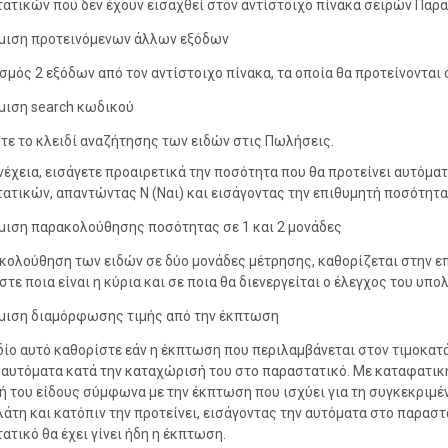
ατικών που δεν έχουν εισαχθεί στον αντίστοιχο πίνακα σειρών Παρα
μιση προτεινόμενων άλλων εξόδων
σμός 2 εξόδων από τον αντίστοιχο πίνακα, τα οποία θα προτείνονται 
μιση search κωδικού
τε το κλειδί αναζήτησης των ειδών στις Πωλήσεις.
νέχεια, εισάγετε προαιρετικά την ποσότητα που θα προτείνει αυτό
ατικών, απαντώντας Ν (Ναι) και εισάγοντας την επιθυμητή ποσότητα
μιση παρακολούθησης ποσότητας σε 1 και 2 μονάδες
κολούθηση των ειδών σε δύο μονάδες μέτρησης, καθορίζεται στην επ
στε ποια είναι η κύρια και σε ποια θα διενεργείται ο έλεγχος του υπο
μιση διαμόρφωσης τιμής από την έκπτωση
δίο αυτό καθορίστε εάν η έκπτωση που περιλαμβάνεται στον τιμοκατάλ
 αυτόματα κατά την καταχώρισή του στο παραστατικό. Με καταφατ
μή του είδους σύμφωνα με την έκπτωση που ισχύει για τη συγκεκριμέ
λάτη και κατόπιν την προτείνει, εισάγοντας την αυτόματα στο παραστ
ατικό θα έχει γίνει ήδη η έκπτωση.