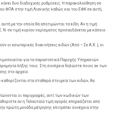
α κάνει δυο διαδοχικές ρυθμίσεις. Η παρακολούθηση σε
ου ΦΠΑ στην τιμή Λιανικής καθώς και του ΕΦΚ σε αυτή,
υτή με την οποία θα αποτιμώνται τα είδη. Αν η τιμή
. Ν. σε τιμή κυρίου νομίσματος προσαυξάνεται με κάποιο
οι εσωτερικές διακινήσεις ειδών (Από – Σε Α.Χ. ), οι
σιμοποιείται για τα παραστατικά Παροχής Υπηρεσιών.
ερομηνία λήξης τους. Στη συνέχεια δηλώστε ποιος εκ των
σης στο αρχείο.
καθορίζονται στα σταθερά στοιχεία των ειδών, θα
υπώνονται οι περιγραφές, αντί των κωδικών των
ορίστε αν η Τελευταία τιμή αγοράς επηρεάζεται από
στην πρώτη μονάδα μέτρησης επιτρέπει συνέχεια στην