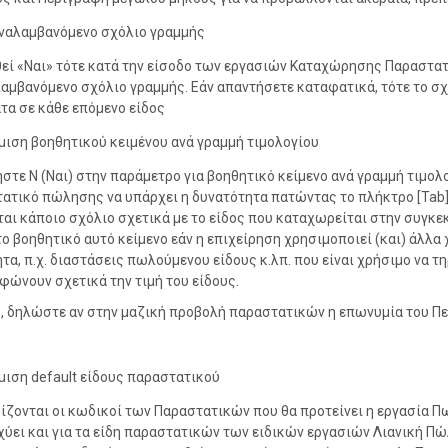
ναλαμβανόμενο σχόλιο γραμμής
θεί «Ναι» τότε κατά την είσοδο των εργασιών Καταχώρησης Παραστα
αμβανόμενο σχόλιο γραμμής. Εάν απαντήσετε καταφατικά, τότε το σχ
τα σε κάθε επόμενο είδος
μιση βοηθητικού κειμένου ανά γραμμή τιμολογίου
στε Ν (Ναι) στην παράμετρο για βοηθητικό κείμενο ανά γραμμή τιμολο
ατικό πώλησης να υπάρχει η δυνατότητα πατώντας το πλήκτρο [Tab] 
ται κάποιο σχόλιο σχετικά με το είδος που καταχωρείται στην συγκεκ
το βοηθητικό αυτό κείμενο εάν η επιχείρηση χρησιμοποιεί (και) άλλα
τα, π.χ. διαστάσεις πωλούμενου είδους κ.λπ. που είναι χρήσιμο να 
φώνουν σχετικά την τιμή του είδους.
, δηλώστε αν στην μαζική προβολή παραστατικών η επωνυμία του Πελ
μιση default είδους παραστατικού
ίζονται οι κωδικοί των Παραστατικών που θα προτείνει η εργασία 
σχύει και για τα είδη παραστατικών των ειδικών εργασιών Λιανική 