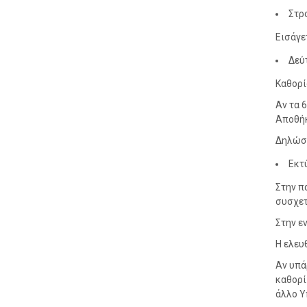
Στρ
Εισάγε
Δεύ
Καθορί
Αν τα 
Αποθήκ
Δηλώστ
Εκτ
Στην π
συσχετ
Στην ε
Η ελευ
Αν υπά
καθορί
άλλο Υ