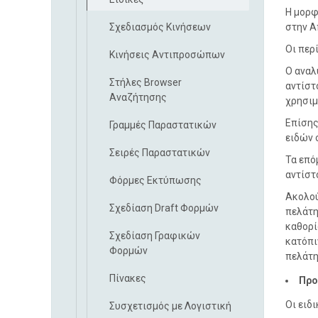
Η μορφ
Σχεδιασμός Κινήσεων
στην Α
Οι περ
Κινήσεις Αντιπροσώπων
Ο αναλ
Στήλες Browser
αντίστ
Αναζήτησης
χρησιμ
Επίσης
Γραμμές Παραστατικών
ειδών 
Σειρές Παραστατικών
Τα επό
αντίστ
Φόρμες Εκτύπωσης
Ακολού
Σχεδίαση Draft Φορμών
πελάτη
καθορί
Σχεδίαση Γραφικών
κατόπι
Φορμών
πελάτη
Πίνακες
Προ
Οι ειδ
Συσχετισμός με Λογιστική