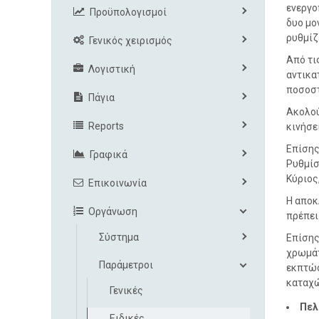
ενεργο
Προϋπολογισμοί
δυο μο
ρυθμίζ
Γενικός χειρισμός
Από τι
Λογιστική
αντικα
ποσοστ
Πάγια
Ακολού
Reports
κινήσε
Επίσης
Γραφικά
Ρυθμίσ
Κύριος
Επικοινωνία
Η αποκ
Οργάνωση
πρέπει
Σύστημα
Επίσης
χρωμάτ
Παράμετροι
εκπτώσ
καταχ
Γενικές
Πελ
Ειδικές