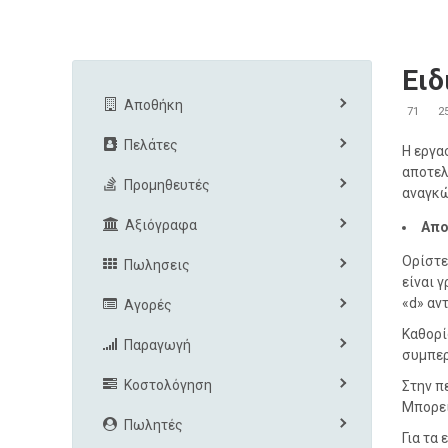
Ειδ
Αποθήκη
71
2
Πελάτες
Η εργα
αποτελ
Προμηθευτές
αναγκώ
Αξιόγραφα
Απο
Ορίστε
Πωλησεις
είναι 
«d» αν
Αγορές
Καθορί
Παραγωγή
συμπερ
Κοστολόγηση
Στην π
Μπορεί
Πωλητές
Για τα