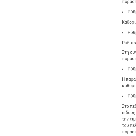
παραστ
Ρύθ
Καθορι
Ρύθ
Ρυθμίσ
Στη συ
παραστ
Ρύθ
Η παρα
καθορί
Ρύθ
Στο πε
είδους
την τι
του πε
παραστ