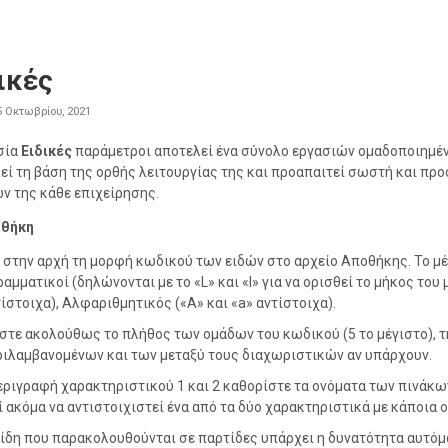
ικές
5 Οκτωβρίου, 2021
σία
Ειδικές
παράμετροι αποτελεί ένα σύνολο εργασιών ομαδοποιημέν
εί τη βάση της ορθής λειτουργίας της και προαπαιτεί σωστή και πρ
ν της κάθε επιχείρησης.
θήκη
 στην αρχή τη μορφή κωδικού των ειδών στο αρχείο Αποθήκης. Το μέγ
γραμματικοί (δηλώνονται με το «L» και «l» για να ορισθεί το μήκος το
τίστοιχα), Αλφαριθμητικός («A» και «a» αντίστοιχα).
στε ακολούθως το πλήθος των ομάδων του κωδικού (5 το μέγιστο), τη
ιλαμβανομένων και των μεταξύ τους διαχωριστικών αν υπάρχουν.
εριγραφή χαρακτηριστικού 1 και 2 καθορίστε τα ονόματα των πινάκω
 ακόμα να αντιστοιχιστεί ένα από τα δύο χαρακτηριστικά με κάποια 
 είδη που παρακολουθούνται σε παρτίδες υπάρχει η δυνατότητα αυτό