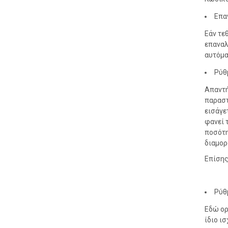
Επα
Εάν τε
επαναλ
αυτόμα
Ρύθ
Απαντή
παραστ
εισάγε
φανεί 
ποσότη
διαμορ
Επίσης
Ρύθ
Εδώ ορ
ίδιο ι