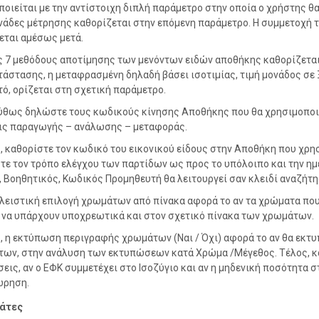
ποιείται με την αντίστοιχη διπλή παράμετρο στην οποία ο χρήστης θ
νάδες μέτρησης καθορίζεται στην επόμενη παράμετρο. Η συμμετοχή τ
εται αμέσως μετά.
ς 7 μεθόδους αποτίμησης των μενόντων ειδών αποθήκης καθορίζεται α
τάστασης, η μεταφρασμένη δηλαδή βάσει ισοτιμίας, τιμή μονάδος σε Ξ
ό, ορίζεται στη σχετική παράμετρο.
θως δηλώστε τους κωδικούς κίνησης Αποθήκης που θα χρησιμοποιούν 
ις παραγωγής – ανάλωσης – μεταφοράς.
, καθορίστε τον κωδικό του εικονικού είδους στην Αποθήκη που χρη
τε τον τρόπο ελέγχου των παρτίδων ως προς το υπόλοιπο και την ημ
, Βοηθητικός, Κωδικός Προμηθευτή θα λειτουργεί σαν κλειδί αναζήτη
λειστική επιλογή χρωμάτων από πίνακα αφορά το αν τα χρώματα που 
 να υπάρχουν υποχρεωτικά και στον σχετικό πίνακα των χρωμάτων.
, η εκτύπωση περιγραφής χρωμάτων (Ναι / Όχι) αφορά το αν θα εκτ
ων, στην ανάλυση των εκτυπώσεων κατά Χρώμα /Μέγεθος. Τέλος, καθ
εις, αν ο ΕΦΚ συμμετέχει στο Ισοζύγιο και αν η μηδενική ποσότητα 
ώρηση.
άτες