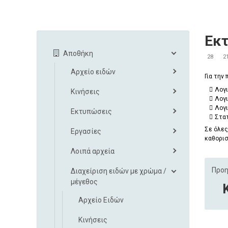
Εκ
Αποθήκη
28
2
Αρχείο ειδών
Για την

Λογι
Κινήσεις

Λογι

Λογι
Εκτυπώσεις

Στα
Σε όλες
Εργασίες
καθορισ
Λοιπά αρχεία
Προη
Διαχείριση ειδών με χρώμα /
μέγεθος
Αρχείο Ειδών
Κινήσεις