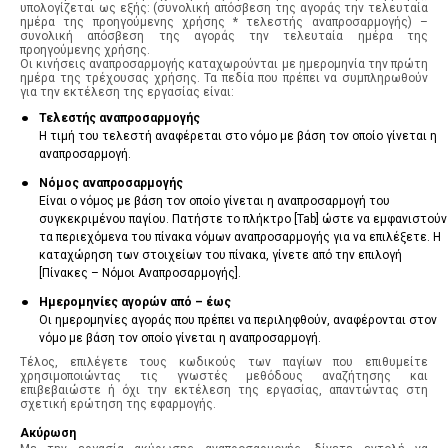
υπολογίζεται ως εξής: (συνολική απόσβεση της αγοράς την τελευταία
ημέρα της προηγούμενης χρήσης * τελεστής αναπροσαρμογής) –
συνολική απόσβεση της αγοράς την τελευταία ημέρα της
προηγούμενης χρήσης.
Οι κινήσεις αναπροσαρμογής καταχωρούνται με ημερομηνία την πρώτη
ημέρα της τρέχουσας χρήσης. Τα πεδία που πρέπει να συμπληρωθούν
για την εκτέλεση της εργασίας είναι:
·
Τελεστής αναπροσαρμογής
Η τιμή του τελεστή αναφέρεται στο νόμο με βάση τον οποίο γίνεται η
αναπροσαρμογή.
·
Νόμος αναπροσαρμογής
Eίναι ο νόμος με βάση τον οποίο γίνεται η αναπροσαρμογή του
συγκεκριμένου παγίου. Πατήστε το πλήκτρο [Tab] ώστε να εμφανιστούν
τα περιεχόμενα του πίνακα νόμων αναπροσαρμογής για να επιλέξετε. Η
καταχώρηση των στοιχείων του πίνακα, γίνετε από την επιλογή
[Πίνακες – Νόμοι Aναπροσαρμογής].
·
Ημερομηνίες αγορών από – έως
Οι ημερομηνίες αγοράς που πρέπει να περιληφθούν, αναφέρονται στον
νόμο με βάση τον οποίο γίνεται η αναπροσαρμογή.
Τέλος, επιλέγετε τους κωδικούς των παγίων που επιθυμείτε
χρησιμοποιώντας τις γνωστές μεθόδους αναζήτησης και
επιβεβαιώστε ή όχι την εκτέλεση της εργασίας, απαντώντας στη
σχετική ερώτηση της εφαρμογής.
Ακύρωση