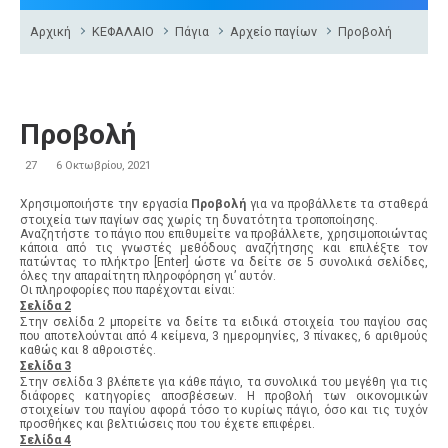
Αρχική
ΚΕΦΑΛΑΙΟ
Πάγια
Αρχείο παγίων
Προβολή
Προβολή
27
6 Οκτωβρίου, 2021
Χρησιμοποιήστε την εργασία
Προβολή
για να προβάλλετε τα σταθερά
στοιχεία των παγίων σας χωρίς τη δυνατότητα τροποποίησης.
Αναζητήστε το πάγιο που επιθυμείτε να προβάλλετε, χρησιμοποιώντας
κάποια από τις γνωστές μεθόδους αναζήτησης και επιλέξτε τον
πατώντας το πλήκτρο [Enter] ώστε να δείτε σε 5 συνολικά σελίδες,
όλες την απαραίτητη πληροφόρηση γι’ αυτόν.
Οι πληροφορίες που παρέχονται είναι:
Σελίδα 2
Στην σελίδα 2 μπορείτε να δείτε τα ειδικά στοιχεία του παγίου σας
που αποτελούνται από 4 κείμενα, 3 ημερομηνίες, 3 πίνακες, 6 αριθμούς
καθώς και 8 αθροιστές.
Σελίδα 3
Στην σελίδα 3 βλέπετε για κάθε πάγιο, τα συνολικά του μεγέθη για τις
διάφορες κατηγορίες αποσβέσεων. Η προβολή των οικονομικών
στοιχείων του παγίου αφορά τόσο το κυρίως πάγιο, όσο και τις τυχόν
προσθήκες και βελτιώσεις που του έχετε επιφέρει.
Σελίδα 4