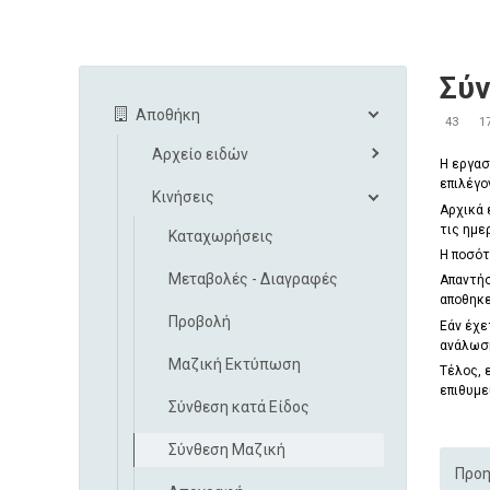
Σύ
Αποθήκη
43
1
Αρχείο ειδών
Η εργα
επιλέγο
Κινήσεις
Αρχικά 
τις ημε
Καταχωρήσεις
Η ποσότ
Μεταβολές - Διαγραφές
Απαντήσ
αποθηκε
Προβολή
Εάν έχ
ανάλωση
Μαζική Εκτύπωση
Τέλος, 
επιθυμε
Σύνθεση κατά Είδος
Σύνθεση Μαζική
Προη