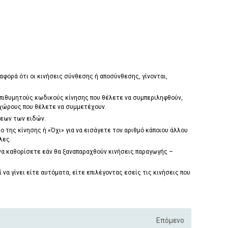
αφορά ότι οι κινήσεις σύνθεσης ή αποσύνθεσης, γίνονται,
επιθυμητούς κωδικούς κίνησης που θέλετε να συμπεριληφθούν,
 χώρους που θέλετε να συμμετέχουν.
σεων των ειδών.
 της κίνησης ή «Όχι» για να εισάγετε τον αριθμό κάποιου άλλου
λες.
 να καθορίσετε εάν θα
ξαναπαραχθούν
κινήσεις παραγωγής –
να γίνει είτε αυτόματα, είτε επιλέγοντας εσείς τις κινήσεις που
Επόμενο