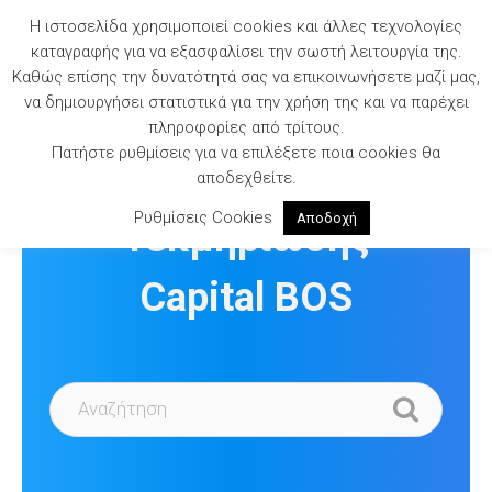
Skip
Η ιστοσελίδα χρησιμοποιεί cookies και άλλες τεχνολογίες
to
καταγραφής για να εξασφαλίσει την σωστή λειτουργία της.
content
Καθώς επίσης την δυνατότητά σας να επικοινωνήσετε μαζί μας,
να δημιουργήσει στατιστικά για την χρήση της και να παρέχει
πληροφορίες από τρίτους.
Πατήστε ρυθμίσεις για να επιλέξετε ποια cookies θα
Βιβλιοθήκη
αποδεχθείτε.
Ρυθμίσεις Cookies
Αποδοχή
Τεκμηρίωσης
Capital BOS