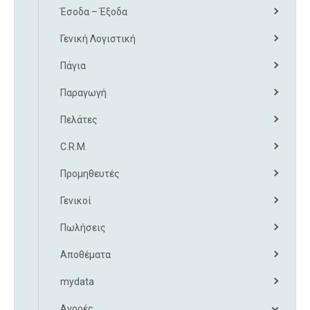
Έσοδα – Έξοδα
Γενική Λογιστική
Πάγια
Παραγωγή
Πελάτες
C.R.M.
Προμηθευτές
Γενικοί
Πωλήσεις
Αποθέματα
mydata
Αγορές