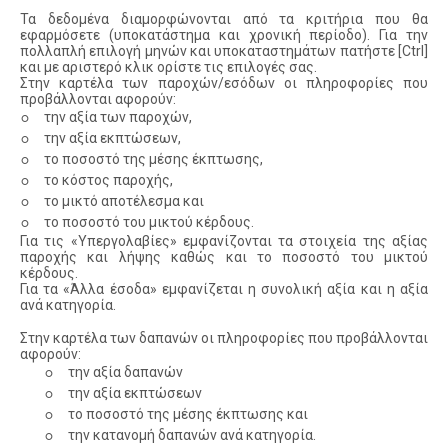
Τα δεδομένα διαμορφώνονται από τα κριτήρια που θα
εφαρμόσετε (υποκατάστημα και χρονική περίοδο). Για την
πολλαπλή επιλογή μηνών και υποκαταστημάτων πατήστε [Ctrl]
και με αριστερό κλικ ορίστε τις επιλογές σας.
Στην καρτέλα των παροχών/εσόδων οι πληροφορίες που
προβάλλονται αφορούν:
◦
την αξία των παροχών,
◦
την αξία εκπτώσεων,
◦
το ποσοστό της μέσης έκπτωσης,
◦
το κόστος παροχής,
◦
το μικτό αποτέλεσμα και
◦
το ποσοστό του μικτού κέρδους.
Για τις «Υπεργολαβίες» εμφανίζονται τα στοιχεία της αξίας
παροχής και λήψης καθώς και το ποσοστό του μικτού
κέρδους.
Για τα «Άλλα έσοδα» εμφανίζεται η συνολική αξία και η αξία
ανά κατηγορία.
Στην καρτέλα των δαπανών οι πληροφορίες που προβάλλονται
αφορούν:
◦
την αξία δαπανών
◦
την αξία εκπτώσεων
◦
το ποσοστό της μέσης έκπτωσης και
◦
την κατανομή δαπανών ανά κατηγορία.