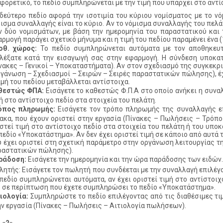
φορετικό, το πεδίο συμπληρώνεται με την τιμή που υπάρχει στο αντί
δεύτερο πεδίο αφορά την ισοτιμία του κύριου νομίσματος με το νόμ
ισμα συναλλαγής είναι το κύριο. Αν το νόμισμα συναλλαγής του πελάτ
 δύο νομισμάτων, με βάση την ημερομηνία του παραστατικού και 
ρμογή παράγει σχετικό μήνυμα και η τιμή του πεδίου παραμένει ένα (
οθ. χώρος:
Το πεδίο συμπληρώνεται αυτόματα με τον αποθηκευτ
ιλέξατε κατά την εισαγωγή σας στην εφαρμογή. Η σύνδεση υποκα
νακες – Γενικοί – Υποκαταστήματα). Αν στον σχεδιασμό της συγκεκ
γάνωση – Σχεδιασμοί – Σειρών – Σειρές παραστατικών πώλησης), έ
ιμή του πεδίου μεταβάλλεται αντίστοιχα.
θεστώς ΦΠΑ:
Εισάγετε το καθεστώς Φ.Π.Α στο οποίο ανήκει η συναλ
ή στο αντίστοιχο πεδίο στα στοιχεία του πελάτη.
όπος πληρωμής:
Εισάγετε τον τρόπο πληρωμής της συναλλαγής επ
ακα, που έχουν οριστεί στην εργασία (Πίνακες – Πωλήσεις – Τρόπο
στεί τιμή στο αντίστοιχο πεδίο στα στοιχεία του πελάτη ή του υπ
πεδίο «Υποκατάστημα». Αν δεν έχει οριστεί τιμή σε κάποιο από αυτά
 έχει οριστεί στη σχετική παράμετρο στην οργάνωση λειτουργίας τ
ραστατικών πώλησης).
ράδοση:
Εισάγετε την ημερομηνία και την ώρα παράδοσης των ειδών.
ητής: Εισάγετε τον πωλητή που συνδέεται με την συναλλαγή επιλέγο
πεδίο συμπληρώνεται αυτόματα, αν έχει οριστεί τιμή στο αντίστοι
 σε περίπτωση που έχετε συμπληρώσει το πεδίο «Υποκατάστημα».
ιολογία:
Συμπληρώστε το πεδίο επιλέγοντας από τις διαθέσιμες τιμ
ν εργασία (Πίνακες – Πωλήσεις – Αιτιολογία πωλήσεων).