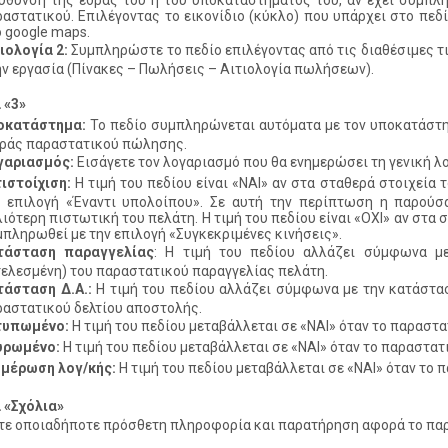
ύθυνση της έδρας του ή του υποκαταστήματος του, αν έχει συμπλ
αστατικού. Επιλέγοντας το εικονίδιο (κύκλο) που υπάρχει στο πεδ
 google maps.
ιολογία 2:
Συμπληρώστε το πεδίο επιλέγοντας από τις διαθέσιμες τι
ν εργασία (Πίνακες – Πωλήσεις – Αιτιολογία πωλήσεων).
 «3»
οκατάστημα:
Το πεδίο συμπληρώνεται αυτόματα με τον υποκατάστη
ιράς παραστατικού πώλησης.
γαριασμός:
Εισάγετε τον λογαριασμό που θα ενημερώσει τη γενική λο
ιστοίχιση:
Η τιμή του πεδίου είναι «ΝΑΙ» αν στα σταθερά στοιχεία 
ν επιλογή «Έναντι υπολοίπου». Σε αυτή την περίπτωση η παρούσ
ιότερη πιστωτική του πελάτη. Η τιμή του πεδίου είναι «ΟΧΙ» αν στα 
πληρωθεί με την επιλογή «Συγκεκριμένες κινήσεις».
τάσταση παραγγελίας
: Η τιμή του πεδίου αλλάζει σύμφωνα με
ελεσμένη) του παραστατικού παραγγελίας πελάτη.
τάσταση Δ.Α.:
Η τιμή του πεδίου αλλάζει σύμφωνα με την κατάστασ
αστατικού δελτίου αποστολής.
τυπωμένο:
Η τιμή του πεδίου μεταβάλλεται σε «ΝΑΙ» όταν το παραστα
υρωμένο:
Η τιμή του πεδίου μεταβάλλεται σε «ΝΑΙ» όταν το παραστατ
ημέρωση λογ/κής:
Η τιμή του πεδίου μεταβάλλεται σε «ΝΑΙ» όταν το 
 «Σχόλια»
τε οποιαδήποτε πρόσθετη πληροφορία και παρατήρηση αφορά το πα