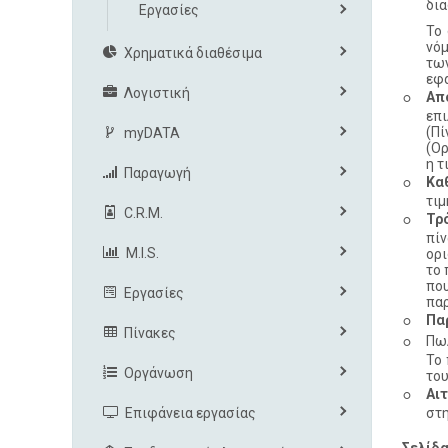
δια
Εργασίες
Το 
νόμ
Χρηματικά διαθέσιμα
των
εφα
◦
Λογιστική
Απ
επ
(Πί
myDATA
(Ορ
η τ
Παραγωγή
◦
Κα
τιμ
◦
C.R.M.
Τρ
πίν
M.I.S.
ορι
το 
που
Εργασίες
πα
◦
Πα
Πίνακες
◦
Πωλ
Το 
Οργάνωση
του
◦
Αιτ
Επιφάνεια εργασίας
στη