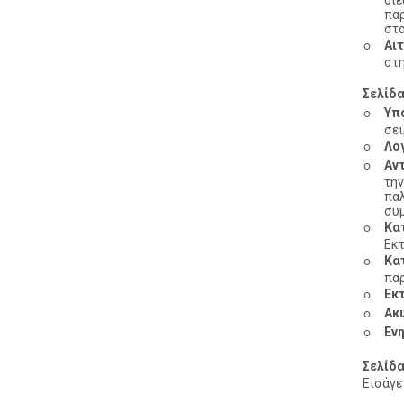
διε
παρ
στο
◦
Αιτ
στη
Σελίδα
◦
Υπ
σε
◦
Λο
◦
Αντ
τη
παλ
συμ
◦
Κα
Εκτ
◦
Κα
παρ
◦
Εκ
◦
Ακ
◦
Εν
Σελίδα
Εισάγε