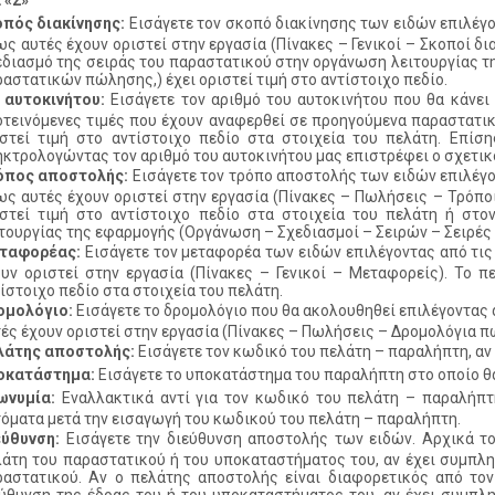
 «2»
οπός διακίνησης:
Εισάγετε τον σκοπό διακίνησης των ειδών επιλέγον
ς αυτές έχουν οριστεί στην εργασία (Πίνακες – Γενικοί – Σκοποί δ
διασμό της σειράς του παραστατικού στην οργάνωση λειτουργίας τ
αστατικών πώλησης,) έχει οριστεί τιμή στο αντίστοιχο πεδίο.
 αυτοκινήτου:
Εισάγετε τον αριθμό του αυτοκινήτου που θα κάνει
τεινόμενες τιμές που έχουν αναφερθεί σε προηγούμενα παραστατικ
ιστεί τιμή στο αντίστοιχο πεδίο στα στοιχεία του πελάτη. Επίσ
κτρολογώντας τον αριθμό του αυτοκινήτου μας επιστρέφει ο σχετικ
όπος αποστολής:
Εισάγετε τον τρόπο αποστολής των ειδών επιλέγον
ς αυτές έχουν οριστεί στην εργασία (Πίνακες – Πωλήσεις – Τρόποι
ιστεί τιμή στο αντίστοιχο πεδίο στα στοιχεία του πελάτη ή στ
τουργίας της εφαρμογής (Οργάνωση – Σχεδιασμοί – Σειρών – Σειρέ
ταφορέας:
Εισάγετε τον μεταφορέα των ειδών επιλέγοντας από τις
υν οριστεί στην εργασία (Πίνακες – Γενικοί – Μεταφορείς). Το π
ίστοιχο πεδίο στα στοιχεία του πελάτη.
ομολόγιο:
Εισάγετε το δρομολόγιο που θα ακολουθηθεί επιλέγοντας 
ές έχουν οριστεί στην εργασία (Πίνακες – Πωλήσεις – Δρομολόγια 
λάτης αποστολής:
Εισάγετε τον κωδικό του πελάτη – παραλήπτη, αν
οκατάστημα:
Εισάγετε το υποκατάστημα του παραλήπτη στο οποίο θα
ωνυμία:
Εναλλακτικά αντί για τον κωδικό του πελάτη – παραλήπτ
όματα μετά την εισαγωγή του κωδικού του πελάτη – παραλήπτη.
εύθυνση:
Εισάγετε την διεύθυνση αποστολής των ειδών. Αρχικά τ
άτη του παραστατικού ή του υποκαταστήματος του, αν έχει συμπλ
ραστατικού. Αν ο πελάτης αποστολής είναι διαφορετικός από το