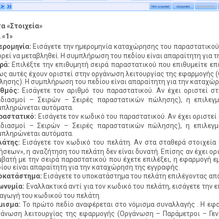
α «Στοιχεία»
 «1»
ερομηνία:
Εισάγετε την ημερομηνία καταχώρησης του παραστατικού. 
ρεί να μεταβληθεί. Η συμπλήρωση του πεδίου είναι απαραίτητη για 
ρά:
Επιλέξτε την επιθυμητή σειρά παραστατικού που επιθυμείτε επι
ς αυτές έχουν οριστεί στην οργάνωση λειτουργίας της εφαρμογής 
ησης). Η συμπλήρωση του πεδίου είναι απαραίτητη για την καταχώρ
ιθμός:
Εισάγετε τον αριθμό του παραστατικού. Αν έχει οριστεί 
εδιασμοί – Σειρών – Σειρές παραστατικών πώλησης), η επιλεγμ
μπληρώνεται αυτόματα.
ραστατικό:
Εισάγετε τον κωδικό του παραστατικού. Αν έχει οριστε
εδιασμοί – Σειρών – Σειρές παραστατικών πώλησης), η επιλεγμ
μπληρώνεται αυτόματα.
λάτης:
Εισάγετε τον κωδικό του πελάτη. Αν στα σταθερά στοιχεία 
ήσεων», η αναζήτηση του πελάτη δεν είναι δυνατή. Επίσης αν έχει ορ
βατή με την σειρά παραστατικού που έχετε επιλέξει, η εφαρμογή 
ίου είναι απαραίτητη για την καταχώρηση της εγγραφής.
οκατάστημα:
Εισάγετε το υποκατάστημα του πελάτη επιλέγοντας από 
ωνυμία:
Εναλλακτικά αντί για τον κωδικό του πελάτη, εισάγετε την
αγωγή του κωδικού του πελάτη.
μισμα:
Το πρώτο πεδίο αναφέρεται στο νόμισμα συναλλαγής . Η εφαρ
άνωση λειτουργίας της εφαρμογής (Οργάνωση – Παράμετροι – Γενι