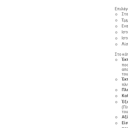
Επιλέγ
◦
Στο
◦
Έμμ
◦
Ενα
◦
Ιστ
◦
Ιστ
◦
Λίσ
Στο κά
◦
Έκ
πο
απο
του
◦
Έκ
πλ
◦
Πλ
◦
Κα
◦
Έξ
(Πί
του
◦
Αξ
◦
Εί