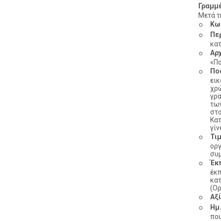
Γραμμ
Μετά τ
◦
Κω
◦
Πε
κατ
◦
Αρχ
«Π
◦
Πο
εικ
χρώ
γρα
των
στο
Κα
γίν
◦
Τι
ορ
συμ
◦
Έκπ
έκπ
κα
(Ορ
◦
Αξί
◦
Ημ
πο