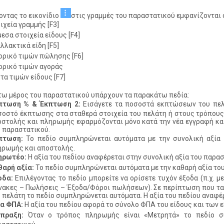
οντας το εικονίδιο
στις γραμμές του παραστατικού εμφανίζονται 
ιχεία γραμμής [F3]
εσα στοιχεία είδους [F4]
λλακτικά είδη [F5]
ορικό τιμών πώλησης [F6]
ορικό τιμών αγοράς
τα τιμών είδους [F7]
τω μέρος του παραστατικού υπάρχουν τα παρακάτω πεδία:
πτωση % & Έκπτωση 2:
Εισάγετε τα ποσοστά εκπτώσεων του πελά
σοστό έκπτωσης στα σταθερά στοιχεία του πελάτη ή στους τρόπου
στολής και πληρωμής εφαρμόζονται μόνο κατά την νέα εγγραφή και
 παραστατικού.
πτωση:
Το πεδίο συμπληρώνεται αυτόματα με την συνολική αξία
ηρωμής και αποστολής.
ηρωτέο:
Η αξία του πεδίου αναφέρεται στην συνολική αξία του παρασ
θαρή αξία:
Το πεδίο συμπληρώνεται αυτόματα με την καθαρή αξία του
οδα:
Επιλέγοντας το πεδίο μπορείτε να ορίσετε τυχόν έξοδα (π.χ. μ
νακες – Πωλήσεις – Έξοδα/Φόροι πωλήσεων). Σε περίπτωση που τα 
 πελάτη το πεδίο συμπληρώνεται αυτόματα. Η αξία του πεδίου αναφέ
ία ΦΠΑ:
Η αξία του πεδίου αφορά το σύνολο ΦΠΑ του είδους και των 
σπραξη:
Όταν ο τρόπος πληρωμής είναι «Μετρητά» το πεδίο σ