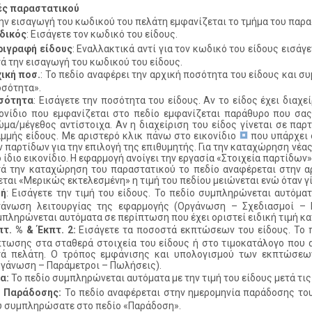
ές παραστατικού
ην εισαγωγή του κωδικού του πελάτη εμφανίζεται το τμήμα του παρα
δικός
: Εισάγετε τον κωδικό του είδους.
ριγραφή είδους
: Εναλλακτικά αντί για τον κωδικό του είδους εισά
ά την εισαγωγή του κωδικού του είδους.
ική ποσ.
: Το πεδίο αναφέρει την αρχική ποσότητα του είδους και
οσότητα».
σότητα
: Εισάγετε την ποσότητα του είδους. Αν το είδος έχει διαχε
ονίδιο που εμφανίζεται στο πεδίο εμφανίζεται παράθυρο που σας 
μα/μέγεθος αντίστοιχα. Αν η διαχείριση του είδος γίνεται σε παρ
μμής είδους. Με αριστερό κλικ πάνω στο εικονίδιο
που υπάρχει 
 παρτίδων για την επιλογή της επιθυμητής. Για την καταχώρηση νέας
 ίδιο εικονίδιο. Η εφαρμογή ανοίγει την εργασία «Στοιχεία παρτίδων
τά την καταχώρηση του παραστατικού το πεδίο αναφέρεται στην α
εται «Μερικώς εκτελεσμένη» η τιμή του πεδίου μειώνεται ενώ όταν γ
μή
: Εισάγετε την τιμή του είδους. Το πεδίο συμπληρώνεται αυτόματ
γάνωση λειτουργίας της εφαρμογής (Οργάνωση – Σχεδιασμοί – Κι
πληρώνεται αυτόματα σε περίπτωση που έχει οριστεί ειδική τιμή κα
τ. % & Έκπτ. 2:
Εισάγετε τα ποσοστά εκπτώσεων του είδους. Το π
τωσης στα σταθερά στοιχεία του είδους ή στο τιμοκατάλογο που αν
τά πελάτη. Ο τρόπος εμφάνισης και υπολογισμού των εκπτώσεων
γάνωση – Παράμετροι – Πωλήσεις).
α:
Το πεδίο συμπληρώνεται αυτόματα με την τιμή του είδους μετά τι
. Παράδοσης:
Το πεδίο αναφέρεται στην ημερομηνία παράδοσης του
υ συμπληρώσατε στο πεδίο «Παράδοση».