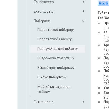
Touchscreen
Εκτυπώσεις
Ενότητ
Σελίδα
Πωλήσεις
◦
Ημ
μπο
Παραστατικά πώλησης
◦
Σει
όπω
Παραστατικά λιανικής
πώλ
◦
Αρ
Παραγγελίες από πελάτες
Σχ
συ
◦
Πα
Ημερολόγιο πωλήσεων
Σχ
συ
Εξερεύνηση πωλήσεων
◦
Πε
κιν
Εικόνα πωλήσεων
συμ
πεδ
◦
Μαζική καταχώρηση
Υπ
◦
εσόδων
Επ
εισ
◦
Νό
Εκτυπώσεις
οργ