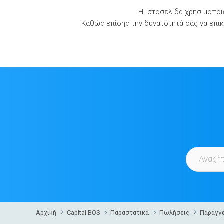
Skip
Η ιστοσελίδα χρησιμοποιε
to
Καθώς επίσης την δυνατότητά σας να επικο
content
Αρχική
Capital BOS
Παραστατικά
Πωλήσεις
Παραγγε