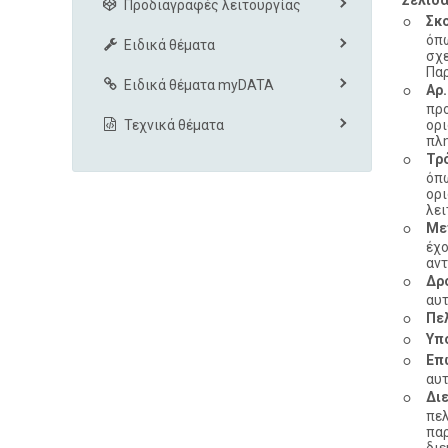
Σελίδα
Προδιαγραφές λειτουργίας
◦
Σκ
όπω
Ειδικά θέματα
σχε
Παρ
◦
Ειδικά θέματα myDATA
Αρ.
προ
Τεχνικά θέματα
ορ
πλη
◦
Τρ
όπω
ορ
λει
◦
Με
έχο
αντ
◦
Δρ
αυτ
◦
Πε
◦
Υπ
◦
Επ
αυτ
◦
Δι
πελ
πα