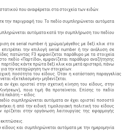
στατικού που αναφέρεται στα στοιχεία των ειδών.
γετε την περιγραφή του. Το πεδίο συμπληρώνεται αυτόματα
 συμπληρώνεται αυτόματα κατά την συμπλήρωση του πεδίου
ίριση σε serial number ή χρώμα/μέγεθος με δεξί κλικ στο
επιτρέπει την επιλογή serial number ή την ανάλυση σε
τίδες πατώντας F3 εμφανίζεται παράθυρο με τα στοιχεία
στο πεδίο «Παρτίδα», εμφανίζεται παράθυρο αναζήτησης
 παρτίδας κάντε πρώτα δεξί κλικ και μετά αριστερό, πάνω
» για την καταχώρηση των στοιχείων.
ρχική ποσότητα του είδους. Όταν η κατάσταση παραγγελίας
ίνεται «Εκτελεσμένη» μηδενίζεται.
α αν έχει οριστεί στην σχετική κίνηση του είδους, στην
νήσεων), ποια τιμή θα προτείνεται. Επίσης το πεδίο
τά πελάτη – είδος.
εδίο συμπληρώνεται αυτόματα αν έχει οριστεί ποσοστό
ήκει ή από την ειδική τιμολογιακή πολιτική του είδους
 ορίζεται στην οργάνωση λειτουργίας της εφαρμογής
ς εκπτώσεις.
 είδους και συμπληρώνεται αυτόματα με την ημερομηνία