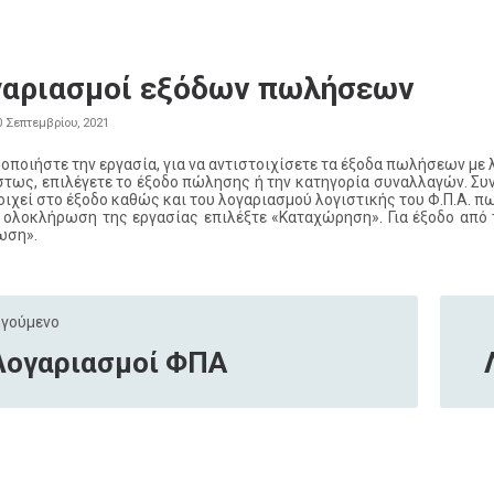
γαριασμοί εξόδων πωλήσεων
0 Σεπτεμβρίου, 2021
οποιήστε την εργασία, για να αντιστοιχίσετε τα έξοδα πωλήσεων με
τως, επιλέγετε το έξοδο πώλησης ή την κατηγορία συναλλαγών. Συν
οιχεί στο έξοδο καθώς και του λογαριασμού λογιστικής του Φ.Π.Α. πω
ν ολοκλήρωση της εργασίας επιλέξτε «Καταχώρηση». Για έξοδο από
ωση».
γούμενο
Λογαριασμοί ΦΠΑ