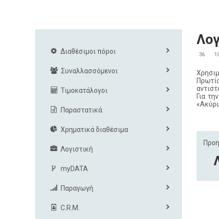
Λο
Διαθέσιμοι πόροι
36
1
Συναλλασσόμενοι
Χρησιμ
Πρωτίσ
αντιστ
Τιμοκατάλογοι
Για τη
«Ακύρ
Παραστατικά
Χρηματικά διαθέσιμα
Προη
Λογιστική
myDATA
Παραγωγή
C.R.M.