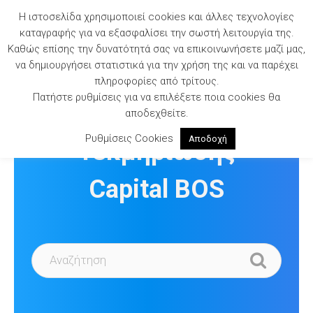
Skip
Η ιστοσελίδα χρησιμοποιεί cookies και άλλες τεχνολογίες
to
καταγραφής για να εξασφαλίσει την σωστή λειτουργία της.
content
Καθώς επίσης την δυνατότητά σας να επικοινωνήσετε μαζί μας,
να δημιουργήσει στατιστικά για την χρήση της και να παρέχει
πληροφορίες από τρίτους.
Πατήστε ρυθμίσεις για να επιλέξετε ποια cookies θα
Βιβλιοθήκη
αποδεχθείτε.
Ρυθμίσεις Cookies
Αποδοχή
Τεκμηρίωσης
Capital BOS