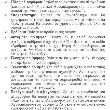
◦
Είδος αξιογράφου
: Επιλέξτε το σχετικό τύπο αξιογράφου
(εισπρακτέο ή πληρωτέο). Η συμπλήρωση του πεδίου είναι
απαραίτητη για την καταχώρηση της εγγραφής.
◦
Υποκατάστημα
: Ορίστε το υποκατάστημα που θα
χρησιμοποιεί την συγκεκριμένη σειρά. Αν το πεδίο μείνει
κενό, η σειρά θα μπορεί να χρησιμοποιηθεί σε όλα τα
υποκαταστήματα.
◦
Πρόθεμα
: Ορίστε το πρόθεμα της σειράς.
◦
Αυτόματη αρίθμηση
: Ορίστε αν η σειρά ακολουθεί
αυτόματη αρίθμηση ή όχι. Αν επιλέξτε «Ναι» τότε το πεδίο
«Αριθμός» στην αντίστοιχη κίνηση θα συμπληρώνεται
αυτόματα. Αν θέλετε να εισάγετε εσείς τον αριθμό της
κίνησης επιλέξτε «Όχι».
◦
Έλεγχος αρίθμησης
: Ορίστε αν θα γίνεται ή όχι έλεγχος
της αρίθμησης του αξιογράφου.
◦
Τελευταίος αριθμός
: Στο πεδίο εμφανίζεται ο τελευταίος
αριθμός της κίνησης που καταχωρήθηκε. Αν η κίνηση δεν
έχει αυτόματη αρίθμηση το πεδίο δεν ενημερώνεται
αυτόματα και θα πρέπει να συμπληρωθεί από εσάς. Η
συμπλήρωση του πεδίου είναι απαραίτητη για την
καταχώρηση της εγγραφής.
◦
Παράγει κωδικό αξιογράφου
: Ορίστε αν ο κωδικός του
αξιογράφου θα παράγεται αυτόματα ή όχι. Αν επιλέξτε
«Ναι», τότε το πεδίο «Αξιόγραφο» στην αντίστοιχη κίνηση
θα συμπληρώνεται αυτόματα. Αν θέλετε να εισάγετε εσείς
κάθε φορά τον κωδικό επιλέξτε «Όχι».