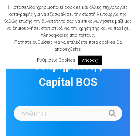
Skip
Η ιστοσελίδα χρησιμοποιεί cookies και άλλες τεχνολογίες
to
καταγραφής για να εξασφαλίσει την σωστή λειτουργία της.
content
Καθώς επίσης την δυνατότητά σας να επικοινωνήσετε μαζί μας,
να δημιουργήσει στατιστικά για την χρήση της και να παρέχει
πληροφορίες από τρίτους.
Πατήστε ρυθμίσεις για να επιλέξετε ποια cookies θα
Βιβλιοθήκη
αποδεχθείτε.
Ρυθμίσεις Cookies
Αποδοχή
Τεκμηρίωσης
Capital BOS