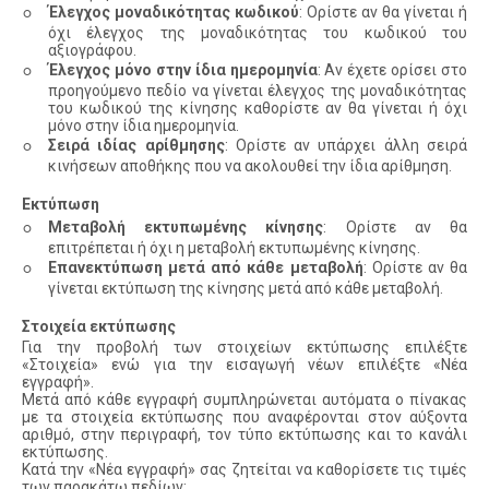
◦
Έλεγχος μοναδικότητας κωδικού
: Ορίστε αν θα γίνεται ή
όχι έλεγχος της μοναδικότητας του κωδικού του
αξιογράφου.
◦
Έλεγχος μόνο στην ίδια ημερομηνία
: Αν έχετε ορίσει στο
προηγούμενο πεδίο να γίνεται έλεγχος της μοναδικότητας
του κωδικού της κίνησης καθορίστε αν θα γίνεται ή όχι
μόνο στην ίδια ημερομηνία.
◦
Σειρά ιδίας αρίθμησης
: Ορίστε αν υπάρχει άλλη σειρά
κινήσεων αποθήκης που να ακολουθεί την ίδια αρίθμηση.
Εκτύπωση
◦
Μεταβολή εκτυπωμένης κίνησης
: Ορίστε αν θα
επιτρέπεται ή όχι η μεταβολή εκτυπωμένης κίνησης.
◦
Επανεκτύπωση μετά από κάθε μεταβολή
: Ορίστε αν θα
γίνεται εκτύπωση της κίνησης μετά από κάθε μεταβολή.
Στοιχεία εκτύπωσης
Για την προβολή των στοιχείων εκτύπωσης επιλέξτε
«Στοιχεία» ενώ για την εισαγωγή νέων επιλέξτε «Νέα
εγγραφή».
Μετά από κάθε εγγραφή συμπληρώνεται αυτόματα ο πίνακας
με τα στοιχεία εκτύπωσης που αναφέρονται στον αύξοντα
αριθμό, στην περιγραφή, τον τύπο εκτύπωσης και το κανάλι
εκτύπωσης.
Κατά την «Νέα εγγραφή» σας ζητείται να καθορίσετε τις τιμές
των παρακάτω πεδίων: