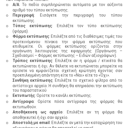
◦
Α/Α
: Το πεδίο συμπληρώνεται αυτόματα με τον αύξοντα
αριθμό του τύπου εκτύπωσης.
◦
Περιγραφή
: Εισάγετε την περιγραφή του τύπου
εκτύπωσης.
◦
Τύπος εκτύπωσης
: Επιλέξτε τον τύπο εκτύπωσης
(φόρμα).
◦
Φόρμα εκτύπωσης
: Επιλέξτε από τις διαθέσιμες τιμές του
προτεινόμενου πίνακα την φόρμα εκτύπωσης που
επιθυμείτε. Οι φόρμες εκτύπωσης ορίζονται στην
οργάνωση λειτουργίας της εφαρμογής (Οργάνωση –
Σχεδιασμοί – Φόρμες εκτύπωσης – Ειδών αξιογράφων).
◦
Τρόπος εκτύπωσης
: Επιλέξτε αν η φόρμα / ετικέτα θα
εκτυπώνεται ή όχι. Αν θέλετε να εκτυπώνεται μπορείτε να
ορίσετε να εμφανίζεται σχετική ερώτηση έχοντας σαν
προεπιλεγμένη απάντηση είτε το «Ναι» είτε το «Όχι».
Συνθήκη εκτύπωσης
: Επιλέξτε το σχετικό φίλτρο από το
αντίστοιχο αρχείο. Η συνθήκη θα επηρεάσει την εκτύπωση
του παραστατικού
◦
Εκτυπωτής
: Ορίστε το κανάλι εκτύπωσης.
◦
Αντίγραφα
: Ορίστε πόσα αντίγραφα της φόρμας θα
εκτυπωθούν.
◦
Αποθήκευση ως αρχείο
: Επιλέξτε αν τη φόρμα θα
αποθηκευτεί ή όχι σαν αρχείο.
◦
Αποστολή με email
: Επιλέξτε αν μετά την καταχώρηση του