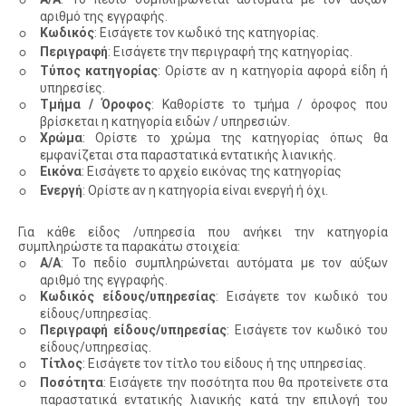
αριθμό της εγγραφής.
◦
Κωδικός
: Εισάγετε τον κωδικό της κατηγορίας.
◦
Περιγραφή
: Εισάγετε την περιγραφή της κατηγορίας.
◦
Τύπος κατηγορίας
: Ορίστε αν η κατηγορία αφορά είδη ή
υπηρεσίες.
◦
Τμήμα / Όροφος
: Καθορίστε το τμήμα / όροφος που
βρίσκεται η κατηγορία ειδών / υπηρεσιών.
◦
Χρώμα
: Ορίστε το χρώμα της κατηγορίας όπως θα
εμφανίζεται στα παραστατικά εντατικής λιανικής.
◦
Εικόνα
: Εισάγετε το αρχείο εικόνας της κατηγορίας
◦
Ενεργή
: Ορίστε αν η κατηγορία είναι ενεργή ή όχι.
Για κάθε είδος /υπηρεσία που ανήκει την κατηγορία
συμπληρώστε τα παρακάτω στοιχεία:
◦
Α/Α
: Το πεδίο συμπληρώνεται αυτόματα με τον αύξων
αριθμό της εγγραφής.
◦
Κωδικός είδους/υπηρεσίας
: Εισάγετε τον κωδικό του
είδους/υπηρεσίας.
◦
Περιγραφή είδους/υπηρεσίας
: Εισάγετε τον κωδικό του
είδους/υπηρεσίας.
◦
Τίτλος
: Εισάγετε τον τίτλο του είδους ή της υπηρεσίας.
◦
Ποσότητα
: Εισάγετε την ποσότητα που θα προτείνετε στα
παραστατικά εντατικής λιανικής κατά την επιλογή του