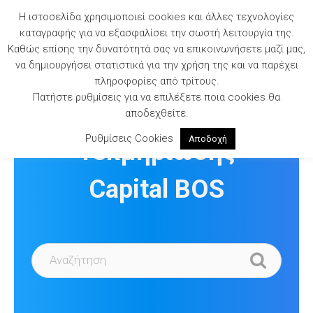
Skip
Η ιστοσελίδα χρησιμοποιεί cookies και άλλες τεχνολογίες
to
καταγραφής για να εξασφαλίσει την σωστή λειτουργία της.
content
Καθώς επίσης την δυνατότητά σας να επικοινωνήσετε μαζί μας,
να δημιουργήσει στατιστικά για την χρήση της και να παρέχει
πληροφορίες από τρίτους.
Πατήστε ρυθμίσεις για να επιλέξετε ποια cookies θα
Βιβλιοθήκη
αποδεχθείτε.
Ρυθμίσεις Cookies
Αποδοχή
Τεκμηρίωσης
Capital BOS