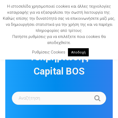
Skip
Η ιστοσελίδα χρησιμοποιεί cookies και άλλες τεχνολογίες
to
καταγραφής για να εξασφαλίσει την σωστή λειτουργία της.
content
Καθώς επίσης την δυνατότητά σας να επικοινωνήσετε μαζί μας,
να δημιουργήσει στατιστικά για την χρήση της και να παρέχει
πληροφορίες από τρίτους.
Πατήστε ρυθμίσεις για να επιλέξετε ποια cookies θα
Βιβλιοθήκη
αποδεχθείτε.
Ρυθμίσεις Cookies
Αποδοχή
Τεκμηρίωσης
Capital BOS