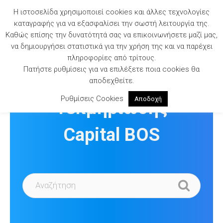
Skip
Η ιστοσελίδα χρησιμοποιεί cookies και άλλες τεχνολογίες
to
καταγραφής για να εξασφαλίσει την σωστή λειτουργία της.
content
Καθώς επίσης την δυνατότητά σας να επικοινωνήσετε μαζί μας,
να δημιουργήσει στατιστικά για την χρήση της και να παρέχει
πληροφορίες από τρίτους.
Πατήστε ρυθμίσεις για να επιλέξετε ποια cookies θα
Βιβλιοθήκη
αποδεχθείτε.
Ρυθμίσεις Cookies
Αποδοχή
Τεκμηρίωσης
Capital BOS