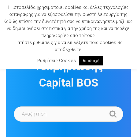
Skip
Η ιστοσελίδα χρησιμοποιεί cookies και άλλες τεχνολογίες
to
καταγραφής για να εξασφαλίσει την σωστή λειτουργία της.
content
Καθώς επίσης την δυνατότητά σας να επικοινωνήσετε μαζί μας,
να δημιουργήσει στατιστικά για την χρήση της και να παρέχει
πληροφορίες από τρίτους.
Πατήστε ρυθμίσεις για να επιλέξετε ποια cookies θα
Βιβλιοθήκη
αποδεχθείτε.
Ρυθμίσεις Cookies
Αποδοχή
Τεκμηρίωσης
Capital BOS