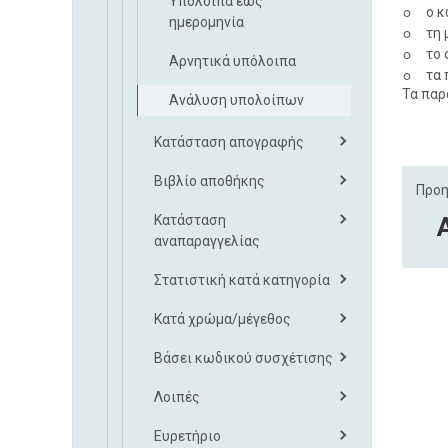
Υπολοιπα έως
◦
ο κ
ημερομηνία
◦
τη 
◦
το 
Αρνητικά υπόλοιπα
◦
τα 
Τα παρ
Ανάλυση υπολοίπων
Κατάσταση απογραφής
Βιβλίο αποθήκης
Προη
Κατάσταση
αναπαραγγελίας
Στατιστική κατά κατηγορία
Κατά χρώμα/μέγεθος
Βάσει κωδικού συσχέτισης
Λοιπές
Ευρετήριο