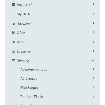
Λογιστική
myDATA
Παραγωγή
C.R.M.
M.I.S.
Εργασίες
Πίνακες
Ανθρώπινοι πόροι
Αξιόγραφα
Εξοπλισμός
Έσοδα – Έξοδα