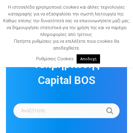
Skip
Η ιστοσελίδα χρησιμοποιεί cookies και άλλες τεχνολογίες
to
καταγραφής για να εξασφαλίσει την σωστή λειτουργία της.
content
Καθώς επίσης την δυνατότητά σας να επικοινωνήσετε μαζί μας,
να δημιουργήσει στατιστικά για την χρήση της και να παρέχει
πληροφορίες από τρίτους.
Πατήστε ρυθμίσεις για να επιλέξετε ποια cookies θα
Βιβλιοθήκη
αποδεχθείτε.
Ρυθμίσεις Cookies
Αποδοχή
Τεκμηρίωσης
Capital BOS