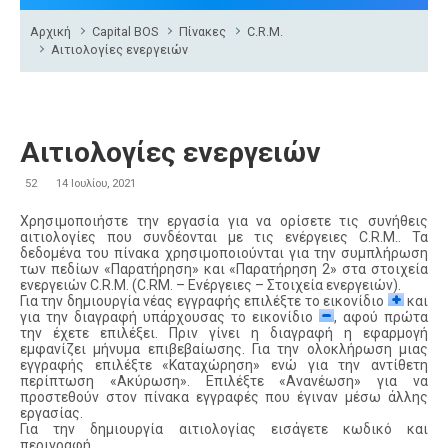
Αρχική
Capital BOS
Πίνακες
C.R.M.
Αιτιολογίες ενεργειών
Αιτιολογίες ενεργειών
52
14 Ιουλίου, 2021
Χρησιμοποιήστε την εργασία για να ορίσετε τις συνήθεις
αιτιολογίες που συνδέονται με τις ενέργειες C.R.M.. Τα
δεδομένα του πίνακα χρησιμοποιούνται για την συμπλήρωση
των πεδίων «Παρατήρηση» και «Παρατήρηση 2» στα στοιχεία
ενεργειών C.R.M. (C.RM. – Ενέργειες – Στοιχεία ενεργειών).
Για την δημιουργία νέας εγγραφής επιλέξτε το εικονίδιο
και
για την διαγραφή υπάρχουσας το εικονίδιο
, αφού πρώτα
την έχετε επιλέξει. Πριν γίνει η διαγραφή η εφαρμογή
εμφανίζει μήνυμα επιβεβαίωσης. Για την ολοκλήρωση μιας
εγγραφής επιλέξτε «Καταχώρηση» ενώ για την αντίθετη
περίπτωση «Ακύρωση». Επιλέξτε «Ανανέωση» για να
προστεθούν στον πίνακα εγγραφές που έγιναν μέσω άλλης
εργασίας.
Για την δημιουργία αιτιολογίας εισάγετε κωδικό και
περιγραφή.