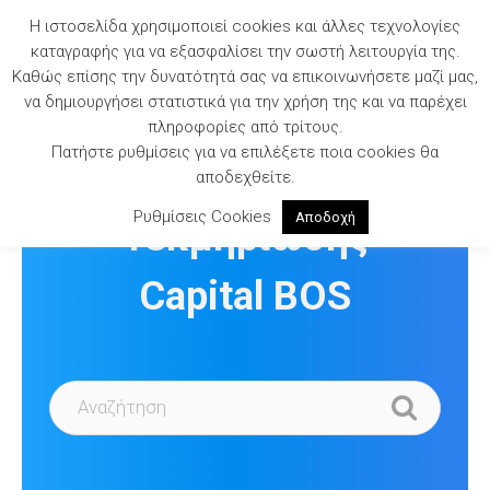
Skip
Η ιστοσελίδα χρησιμοποιεί cookies και άλλες τεχνολογίες
to
καταγραφής για να εξασφαλίσει την σωστή λειτουργία της.
content
Καθώς επίσης την δυνατότητά σας να επικοινωνήσετε μαζί μας,
να δημιουργήσει στατιστικά για την χρήση της και να παρέχει
πληροφορίες από τρίτους.
Πατήστε ρυθμίσεις για να επιλέξετε ποια cookies θα
Βιβλιοθήκη
αποδεχθείτε.
Ρυθμίσεις Cookies
Αποδοχή
Τεκμηρίωσης
Capital BOS