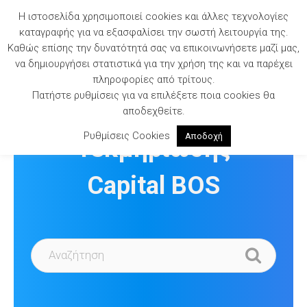
Skip
Η ιστοσελίδα χρησιμοποιεί cookies και άλλες τεχνολογίες
to
καταγραφής για να εξασφαλίσει την σωστή λειτουργία της.
content
Καθώς επίσης την δυνατότητά σας να επικοινωνήσετε μαζί μας,
να δημιουργήσει στατιστικά για την χρήση της και να παρέχει
πληροφορίες από τρίτους.
Πατήστε ρυθμίσεις για να επιλέξετε ποια cookies θα
Βιβλιοθήκη
αποδεχθείτε.
Ρυθμίσεις Cookies
Αποδοχή
Τεκμηρίωσης
Capital BOS